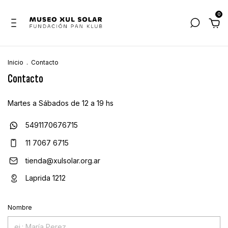
0
Inicio
.
Contacto
Contacto
Martes a Sábados de 12 a 19 hs
5491170676715
11 7067 6715
tienda@xulsolar.org.ar
Laprida 1212
Nombre